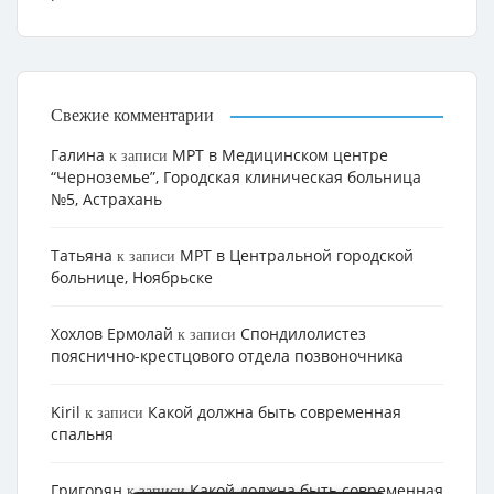
Свежие комментарии
Галина
МРТ в Медицинском центре
к записи
“Черноземье”, Городская клиническая больница
№5, Астрахань
Татьяна
МРТ в Центральной городской
к записи
больнице, Ноябрьске
Хохлов Ермолай
Cпондилолистез
к записи
пояснично-крестцового отдела позвоночника
Kiril
Какой должна быть современная
к записи
спальня
Григорян
Какой должна быть современная
к записи