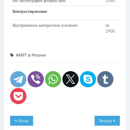
МР-ангиография артерий шеи
2090
Контрастирование
Внутривенное контрастное усиление
от
2900
#МРТ в Рязани
Назад
Вперёд