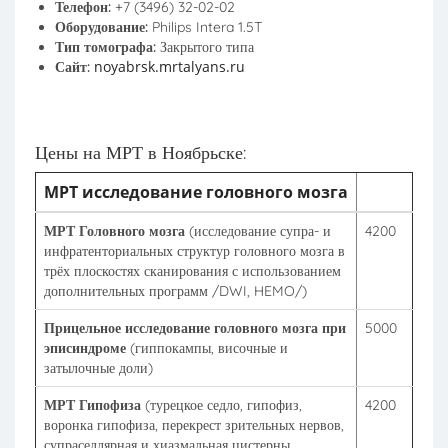
Телефон:
+7 (3496) 32-02-02
Оборудование:
Philips Intera 1.5T
Тип томографа:
Закрытого типа
noyabrsk.mrtalyans.ru
Сайт:
Цены на МРТ в Ноябрьске:
МРТ исследование головного мозга
МРТ Головного мозга
(исследование супра- и
4200
инфратенториальных структур головного мозга в
трёх плоскостях сканирования с использованием
дополнительных программ /DWI, HEMO/)
Прицельное исследование головного мозга при
5000
эписиндроме
(гиппокампы, височные и
затылочные доли)
МРТ Гипофиза
(турецкое седло, гипофиз,
4200
воронка гипофиза, перекрест зрительных нервов,
супраселлярная и хиазмальная цистерны,