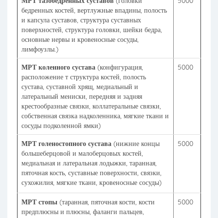
МРТ тазобедренных суставов
(головки
5000
бедренных костей, вертлужные впадины, полость
и капсула суставов, структура суставных
поверхностей, структура головки, шейки бедра,
основные нервы и кровеносные сосуды,
лимфоузлы.)
МРТ коленного сустава
(конфигурация,
5000
расположение т структура костей, полость
сустава, суставной хрящ, медиальный и
латеральный мениски, передняя и задняя
крестообразные связки, коллатеральные связки,
собственная связка надколенника, мягкие ткани и
сосуды подколенной ямки)
МРТ голеностопного сустава
(нижние концы
5000
большеберцовой и малоберцовых костей,
медиальная и латеральная лодыжки, таранная,
пяточная кость, суставные поверхности, связки,
сухожилия, мягкие ткани, кровеносные сосуды)
МРТ стопы
(таранная, пяточная кости, кости
5000
предплюсны и плюсны, фаланги пальцев,