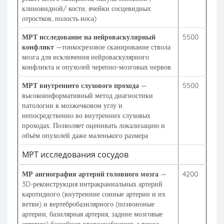
клиновидной/ кости, ячейки сосцевидных
отростков, полость носа)
МРТ исследование на нейроваскулярный
5500
конфликт
—тонкосрезовое сканирование ствола
мозга для исключения нейроваскулярного
конфликта и опухолей черепно-мозговых нервов
МРТ внутреннего слухового прохода
—
5500
высокоинформативный метод диагностики
патологии в мозжечковом углу и
непосредственно во внутренних слуховых
проходах. Позволяет оценивать локализацию и
объём опухолей даже маленького размера
МРТ исследования сосудов
МР ангиография артерий головного мозга
—
4200
3D-реконструкция интракраниальных артерий
каротидного (внутренние сонные артерии и их
ветви) и вертебробазилярного (позвононые
артерии, базилярная артерия, задние мозговые