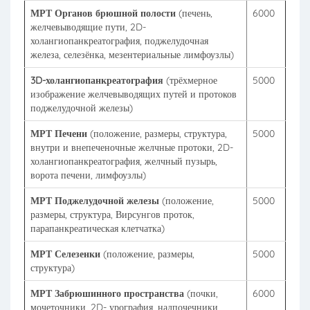
МРТ Органов брюшной полости
(печень,
6000
желчевыводящие пути, 2D-
холангиопанкреатография, поджелудочная
железа, селезёнка, мезентериальные лимфоузлы)
3D-холангиопанкреатография
(трёхмерное
5000
изображение желчевыводящих путей и протоков
поджелудочной железы)
МРТ Печени
(положение, размеры, структура,
5000
внутри и внепеченочные желчные протоки, 2D-
холангиопанкреатография, желчный пузырь,
ворота печени, лимфоузлы)
МРТ Поджелудочной железы
(положение,
5000
размеры, структура, Вирсунгов проток,
парапанкреатическая клетчатка)
МРТ Селезенки
(положение, размеры,
5000
структура)
МРТ Забрюшинного пространства
(почки,
6000
мочеточники, 2D- урография, надпочечники,