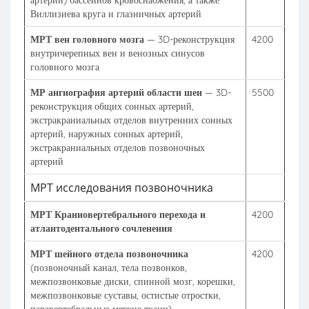
артерии) бассейнов кровоснабжения, а также
Виллизиева круга и глазничных артерий
МРТ вен головного мозга
— 3D-реконструкция
4200
внутричерепных вен и венозных синусов
головного мозга
МР ангиография артерий области шеи
— 3D-
5500
реконструкция общих сонных артерий,
экстракраниальных отделов внутренних сонных
артерий, наружных сонных артерий,
экстракраниальных отделов позвоночных
артерий
МРТ исследования позвоночника
МРТ Краниовертебрального перехода и
4200
атлантодентального сочленения
МРТ шейного отдела позвоночника
4200
(позвоночный канал, тела позвонков,
межпозвонковые диски, спинной мозг, корешки,
межпозвонковые суставы, остистые отростки,