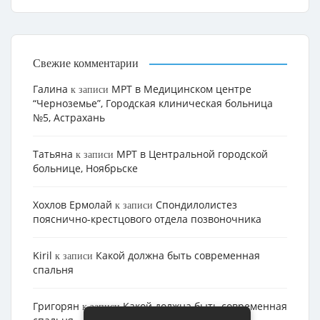
Свежие комментарии
Галина
МРТ в Медицинском центре
к записи
“Черноземье”, Городская клиническая больница
№5, Астрахань
Татьяна
МРТ в Центральной городской
к записи
больнице, Ноябрьске
Хохлов Ермолай
Cпондилолистез
к записи
пояснично-крестцового отдела позвоночника
Kiril
Какой должна быть современная
к записи
спальня
Григорян
Какой должна быть современная
к записи