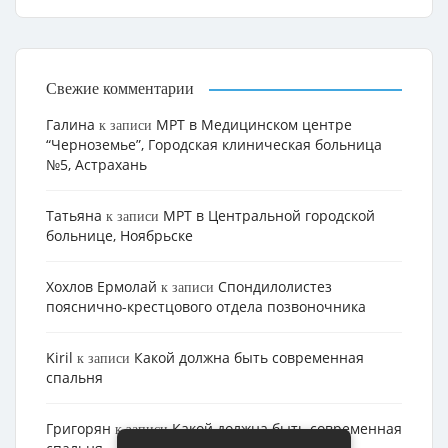
Свежие комментарии
Галина
МРТ в Медицинском центре
к записи
“Черноземье”, Городская клиническая больница
№5, Астрахань
Татьяна
МРТ в Центральной городской
к записи
больнице, Ноябрьске
Хохлов Ермолай
Cпондилолистез
к записи
пояснично-крестцового отдела позвоночника
Kiril
Какой должна быть современная
к записи
спальня
Григорян
Какой должна быть современная
к записи