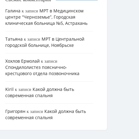
Галина
МРТ в Медицинском
к записи
центре “Черноземье”, Городская
клиническая больница №5, Астрахань
Татьяна
МРТ в Центральной
к записи
городской больнице, Ноябрьске
Хохлов Ермолай
к записи
Cпондилолистез пояснично-
крестцового отдела позвоночника
Kiril
Какой должна быть
к записи
современная спальня
Григорян
Какой должна быть
к записи
современная спальня