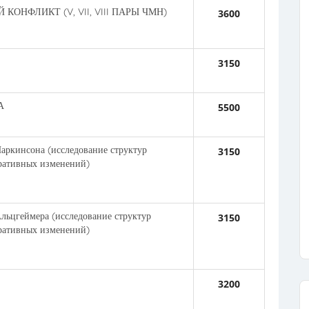
НФЛИКТ (V, VII, VIII ПАРЫ ЧМН)
3600
3150
А
5500
кинсона (исследование структур
3150
еративных изменений)
цгеймера (исследование структур
3150
еративных изменений)
3200