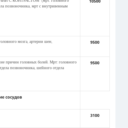
С КОНТРАСТОМ* (мрт: головного
10500
ела позвоночника, мрт с внутривенным
вного мозга, артерии шеи,
9500
ричин головных болей. Мрт: головного
9500
отдела позвоночника, шейного отдела
ие сосудов
3100