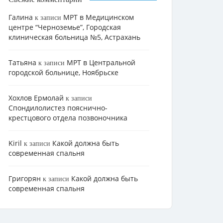
Галина
МРТ в Медицинском
к записи
центре “Черноземье”, Городская
клиническая больница №5, Астрахань
Татьяна
МРТ в Центральной
к записи
городской больнице, Ноябрьске
Хохлов Ермолай
к записи
Cпондилолистез пояснично-
крестцового отдела позвоночника
Kiril
Какой должна быть
к записи
современная спальня
Григорян
Какой должна быть
к записи
современная спальня