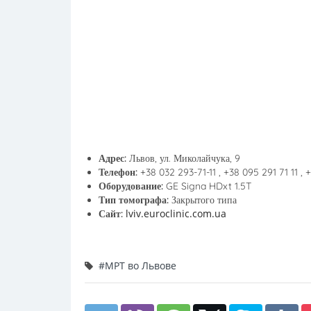
Адрес:
Львов, ул. Миколайчука, 9
Телефон:
+38 032 293-71-11 , +38 095 291 71 11 , 
Оборудование:
GE Signa HDxt 1.5T
Тип томографа:
Закрытого типа
lviv.euroclinic.com.ua
Сайт:
#МРТ во Львове