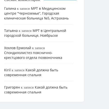
Галина
МРТ в Медицинском
к записи
центре “Черноземье”, Городская
клиническая больница №5, Астрахань
Татьяна
МРТ в Центральной
к записи
городской больнице, Ноябрьске
Хохлов Ермолай
к записи
Cпондилолистез пояснично-
крестцового отдела позвоночника
Kiril
Какой должна быть
к записи
современная спальня
Григорян
Какой должна быть
к записи
современная спальня