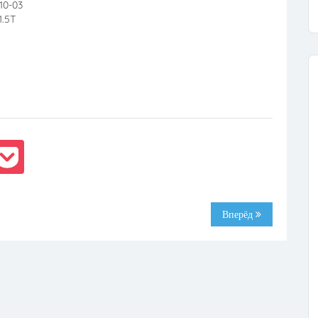
10-03
.5T
Вперёд