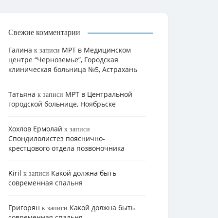
Свежие комментарии
Галина
МРТ в Медицинском
к записи
центре “Черноземье”, Городская
клиническая больница №5, Астрахань
Татьяна
МРТ в Центральной
к записи
городской больнице, Ноябрьске
Хохлов Ермолай
к записи
Cпондилолистез пояснично-
крестцового отдела позвоночника
Kiril
Какой должна быть
к записи
современная спальня
Григорян
Какой должна быть
к записи
современная спальня