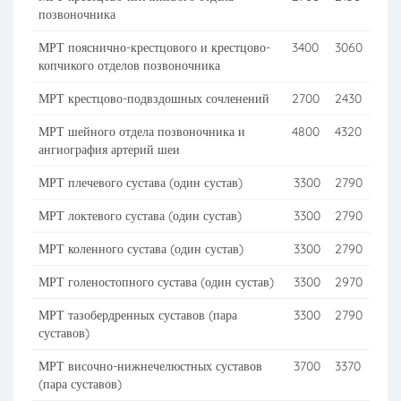
позвоночника
МРТ пояснично-крестцового и крестцово-
3400
3060
копчикого отделов позвоночника
МРТ крестцово-подвздошных сочленений
2700
2430
МРТ шейного отдела позвоночника и
4800
4320
ангиография артерий шеи
МРТ плечевого сустава (один сустав)
3300
2790
МРТ локтевого сустава (один сустав)
3300
2790
МРТ коленного сустава (один сустав)
3300
2790
МРТ голеностопного сустава (один сустав)
3300
2970
МРТ тазобердренных суставов (пара
3300
2790
суставов)
МРТ височно-нижнечелюстных суставов
3700
3370
(пара суставов)