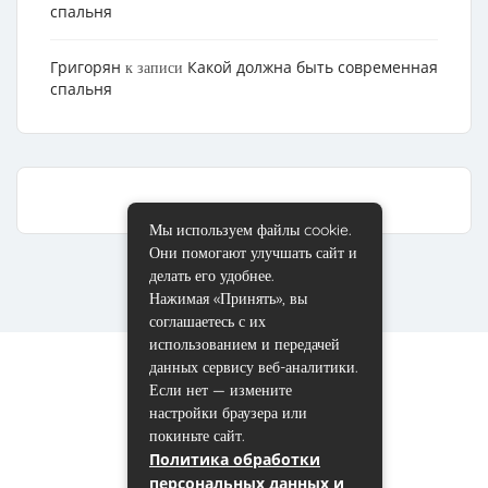
спальня
Григорян
Какой должна быть современная
к записи
спальня
Мы используем файлы cookie.
Они помогают улучшать сайт и
делать его удобнее.
Нажимая «Принять», вы
соглашаетесь с их
использованием и передачей
данных сервису веб-аналитики.
Если нет — измените
настройки браузера или
покиньте сайт.
Политика обработки
персональных данных и