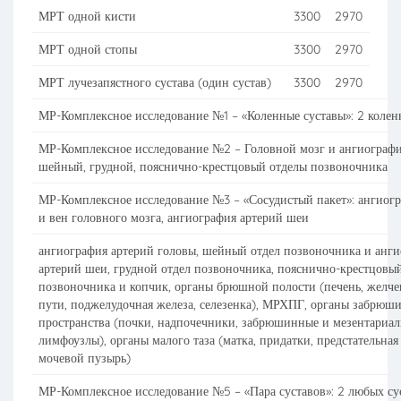
МРТ одной кисти
3300
2970
МРТ одной стопы
3300
2970
МРТ лучезапястного сустава (один сустав)
3300
2970
МР-Комплексное исследование №1 – «Коленные суставы»: 2 колен
МР-Комплексное исследование №2 – Головной мозг и ангиографи
шейный, грудной, пояснично-крестцовый отделы позвоночника
МР-Комплексное исследование №3 – «Сосудистый пакет»: ангиогр
и вен головного мозга, ангиография артерий шеи
ангиография артерий головы, шейный отдел позвоночника и анг
артерий шеи, грудной отдел позвоночника, пояснично-крестцовы
позвоночника и копчик, органы брюшной полости (печень, желч
пути, поджелудочная железа, селезенка), МРХПГ, органы забрюш
пространства (почки, надпочечники, забрюшинные и мезентариа
лимфоузлы), органы малого таза (матка, придатки, предстательная
мочевой пузырь)
МР-Комплексное исследование №5 – «Пара суставов»: 2 любых су