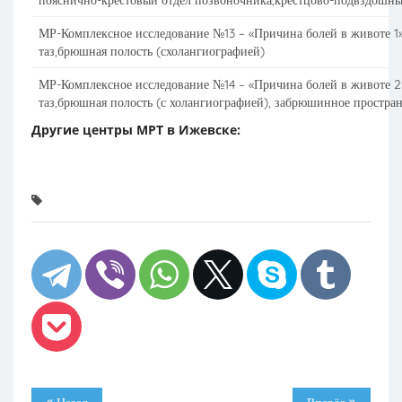
пояснично-крестовый отдел позвоночника,крестцово-подвздошн
МР-Комплексное исследование №13 – «Причина болей в животе 1
таз,брюшная полость (схолангиографией)
МР-Комплексное исследование №14 – «Причина болей в животе 2
таз,брюшная полость (с холангиографией), забрюшинное простра
Другие центры МРТ в Ижевске: