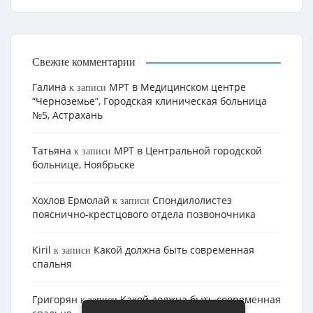
Свежие комментарии
Галина
МРТ в Медицинском центре
к записи
“Черноземье”, Городская клиническая больница
№5, Астрахань
Татьяна
МРТ в Центральной городской
к записи
больнице, Ноябрьске
Хохлов Ермолай
Cпондилолистез
к записи
пояснично-крестцового отдела позвоночника
Kiril
Какой должна быть современная
к записи
спальня
Григорян
Какой должна быть современная
к записи