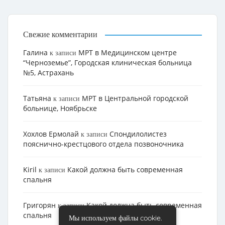
Свежие комментарии
Галина
МРТ в Медицинском центре
к записи
“Черноземье”, Городская клиническая больница
№5, Астрахань
Татьяна
МРТ в Центральной городской
к записи
больнице, Ноябрьске
Хохлов Ермолай
Cпондилолистез
к записи
пояснично-крестцового отдела позвоночника
Kiril
Какой должна быть современная
к записи
спальня
Григорян
Какой должна быть современная
к записи
спальня
Мы используем файлы cookie.