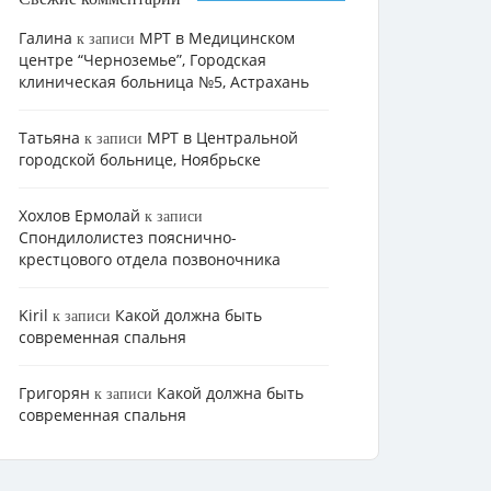
Галина
МРТ в Медицинском
к записи
центре “Черноземье”, Городская
клиническая больница №5, Астрахань
Татьяна
МРТ в Центральной
к записи
городской больнице, Ноябрьске
Хохлов Ермолай
к записи
Cпондилолистез пояснично-
крестцового отдела позвоночника
Kiril
Какой должна быть
к записи
современная спальня
Григорян
Какой должна быть
к записи
современная спальня