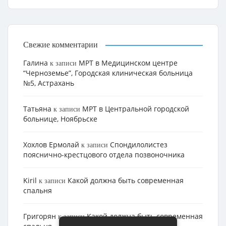
Свежие комментарии
Галина
МРТ в Медицинском центре
к записи
“Черноземье”, Городская клиническая больница
№5, Астрахань
Татьяна
МРТ в Центральной городской
к записи
больнице, Ноябрьске
Хохлов Ермолай
Cпондилолистез
к записи
пояснично-крестцового отдела позвоночника
Kiril
Какой должна быть современная
к записи
спальня
Григорян
Какой должна быть современная
к записи