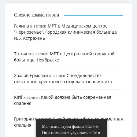
Свежие комментарии
Галина
МРТ в Медицинском центре
к записи
“Черноземье”, Городская клиническая больница
№5, Астрахань
Татьяна
МРТ в Центральной городской
к записи
больнице, Ноябрьске
Хохлов Ермолай
Cпондилолистез
к записи
пояснично-крестцового отдела позвоночника
Kiril
Какой должна быть современная
к записи
спальня
Григорян
Какой должна быть современная
к записи
спальня
Мы используем файлы cookie.
Они помогают улучшать сайт и