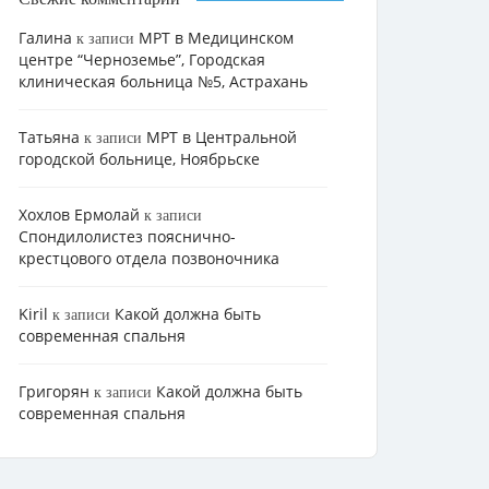
Галина
МРТ в Медицинском
к записи
центре “Черноземье”, Городская
клиническая больница №5, Астрахань
Татьяна
МРТ в Центральной
к записи
городской больнице, Ноябрьске
Хохлов Ермолай
к записи
Cпондилолистез пояснично-
крестцового отдела позвоночника
Kiril
Какой должна быть
к записи
современная спальня
Григорян
Какой должна быть
к записи
современная спальня