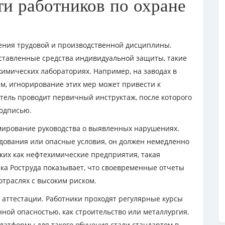
и работников по охране
дения трудовой и производственной дисциплины.
ставленные средства индивидуальной защиты, такие
химических лабораториях. Например, на заводах в
ем, игнорирование этих мер может привести к
тель проводит первичный инструктаж, после которого
одписью.
ирование руководства о выявленных нарушениях.
дования или опасные условия, он должен немедленно
аких как нефтехимические предприятия, такая
ика Роструда показывает, что своевременные отчеты
отраслях с высоким риском.
и аттестации. Работники проходят регулярные курсы
нной опасностью, как строительство или металлургия.
платформы для такого обучения стали стандартом в