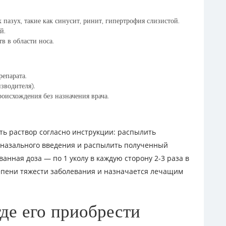
пазух, такие как синусит, ринит, гипертрофия слизистой.
й.
в в области носа.
епарата.
зводителя).
оисхождения без назначения врача.
ь раствор согласно инструкции: распылить
аназального введения и распылить полученный
нная доза — по 1 уколу в каждую сторону 2-3 раза в
тепени тяжести заболевания и назначается лечащим
где его приобрести