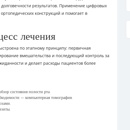
 долговечности результатов. Применение цифровых
 ортопедических конструкций и помогает в
цесс лечения
выстроена по этапному принципу: первичная
нирование вмешательства и последующий контроль за
жиданности и делает расходы пациентов более
обзор состояния полости рта.
обходимости — компьютерная томография.
озами.
изиты.