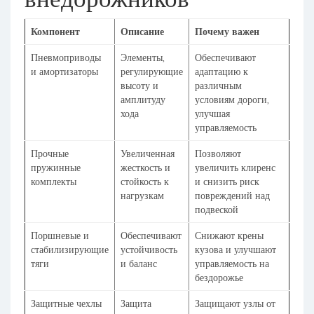
Компонент
Описание
Почему важен
Пневмоприводы
Элементы,
Обеспечивают
и амортизаторы
регулирующие
адаптацию к
высоту и
различным
амплитуду
условиям дороги,
хода
улучшая
управляемость
Прочные
Увеличенная
Позволяют
пружинные
жесткость и
увеличить клиренс
комплекты
стойкость к
и снизить риск
нагрузкам
повреждений над
подвеской
Поршневые и
Обеспечивают
Снижают крены
стабилизирующие
устойчивость
кузова и улучшают
тяги
и баланс
управляемость на
бездорожье
Защитные чехлы
Защита
Защищают узлы от