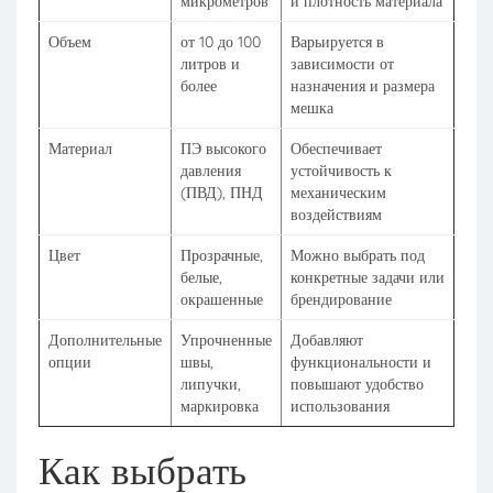
микрометров
и плотность материала
Объем
от 10 до 100
Варьируется в
литров и
зависимости от
более
назначения и размера
мешка
Материал
ПЭ высокого
Обеспечивает
давления
устойчивость к
(ПВД), ПНД
механическим
воздействиям
Цвет
Прозрачные,
Можно выбрать под
белые,
конкретные задачи или
окрашенные
брендирование
Дополнительные
Упрочненные
Добавляют
опции
швы,
функциональности и
липучки,
повышают удобство
маркировка
использования
Как выбрать