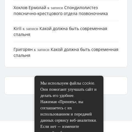
Хохлов Ермолай
Cпондилолистез
к записи
пояснично-крестцового отдела позвоночника
Kiril
Какой должна быть современная
к записи
спальня
Григорян
Какой должна быть современная
к записи
спальня
Мы используем файлы cookie.
Они помогают улучшать сайт и
делать его удобнее.
Нажимая «Принять», вы
соглашаетесь с их
использованием и передачей
данных сервису веб-аналитики.
Если нет — измените