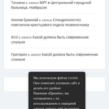
Татьяна
МРТ в Центральной городской
к записи
больнице, Ноябрьске
Хохлов Ермолай
Cпондилолистез
к записи
пояснично-крестцового отдела позвоночника
Kiril
Какой должна быть современная
к записи
спальня
Григорян
Какой должна быть современная
к записи
спальня
Мы используем файлы cookie.
Они помогают улучшать сайт и
делать его удобнее.
Нажимая «Принять», вы
соглашаетесь с их
использованием и передачей
данных сервису веб-аналитики.