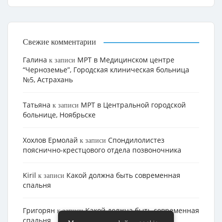
Свежие комментарии
Галина
МРТ в Медицинском центре
к записи
“Черноземье”, Городская клиническая больница
№5, Астрахань
Татьяна
МРТ в Центральной городской
к записи
больнице, Ноябрьске
Хохлов Ермолай
Cпондилолистез
к записи
пояснично-крестцового отдела позвоночника
Kiril
Какой должна быть современная
к записи
спальня
Григорян
Какой должна быть современная
к записи
спальня