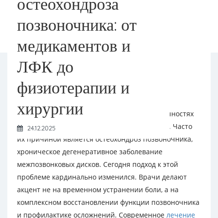
остеохондроза
позвоночника: от
медикаментов и
ЛФК до
физиотерапии и
хирургии
Боль в спине, скованность, онемение в конечностях
— эти симптомы знакомы миллионам людей. Часто
24.12.2025
их причиной является остеохондроз позвоночника,
хроническое дегенеративное заболевание
межпозвонковых дисков. Сегодня подход к этой
проблеме кардинально изменился. Врачи делают
акцент не на временном устранении боли, а на
комплексном восстановлении функции позвоночника
и профилактике осложнений. Современное
лечение