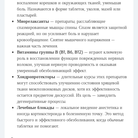
воспаление корешков и окружающих тканей, уменьшая
боль. Назначаются в форме таблеток, уколов, мазей или
пластырей.
Миорелаксанты
— препараты, расслабляющие
спазмированные мышцы спины. Спазм является защитной
реакцией, но он усиливает боль и нарушает
кровообращение. Снятие мышечного напряжения —
важная часть лечения.
Витамины группы В (В1, В6, В12)
— играют ключевую
роль в восстановлении функции поврежденных нервных
волокон, улучшая нервную проводимость и оказывая
умеренный обезболивающий эффект.
Хондропротекторы
— длительные курсы этих препаратов
могут способствовать улучшению состояния хрящевой
ткани межпозвонковых дисков, хотя их эффективность
остается предметом дискуссий. Их цель — замедлить
дегенеративные процессы.
Лечебные блокады
— локальное введение анестетика и
иногда кортикостероида в болезненную точку. Это метод
быстрого и эффективного обезболивания, когда обычные
таблетки не помогают.