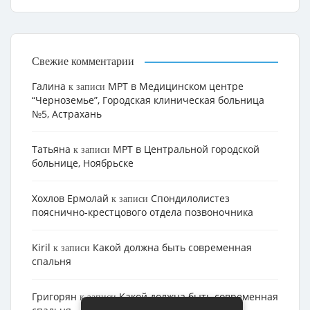
Свежие комментарии
Галина
МРТ в Медицинском центре
к записи
“Черноземье”, Городская клиническая больница
№5, Астрахань
Татьяна
МРТ в Центральной городской
к записи
больнице, Ноябрьске
Хохлов Ермолай
Cпондилолистез
к записи
пояснично-крестцового отдела позвоночника
Kiril
Какой должна быть современная
к записи
спальня
Григорян
Какой должна быть современная
к записи