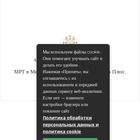
Мы используем файлы cookie.
Они помогают улучшать сайт и
Адреса центров
,
МРТ в Екатеринбурге
делать его удобнее.
МРТ в Медицинском центре Диагностика Плюс,
Нажимая «Принять», вы
соглашаетесь с их
Екатеринбург
использованием и передачей
admin
данных сервису веб-аналитики.
Если нет — измените
настройки браузера или
покиньте сайт.
Политика обработки
персональных данных и
политика cookie