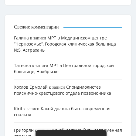
Свежие комментарии
Галина
МРТ в Медицинском центре
к записи
“Черноземье”, Городская клиническая больница
№5, Астрахань
Татьяна
МРТ в Центральной городской
к записи
больнице, Ноябрьске
Хохлов Ермолай
Cпондилолистез
к записи
пояснично-крестцового отдела позвоночника
Kiril
Какой должна быть современная
к записи
спальня
Григорян
Какой должна быть современная
к записи