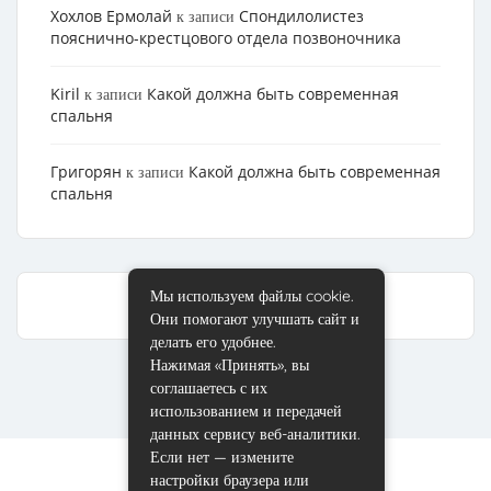
Хохлов Ермолай
Cпондилолистез
к записи
пояснично-крестцового отдела позвоночника
Kiril
Какой должна быть современная
к записи
спальня
Григорян
Какой должна быть современная
к записи
спальня
Мы используем файлы cookie.
Они помогают улучшать сайт и
делать его удобнее.
Нажимая «Принять», вы
соглашаетесь с их
использованием и передачей
данных сервису веб-аналитики.
Если нет — измените
настройки браузера или