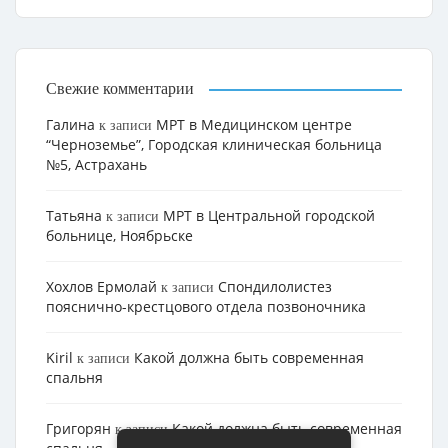
Свежие комментарии
Галина
МРТ в Медицинском центре
к записи
“Черноземье”, Городская клиническая больница
№5, Астрахань
Татьяна
МРТ в Центральной городской
к записи
больнице, Ноябрьске
Хохлов Ермолай
Cпондилолистез
к записи
пояснично-крестцового отдела позвоночника
Kiril
Какой должна быть современная
к записи
спальня
Григорян
Какой должна быть современная
к записи