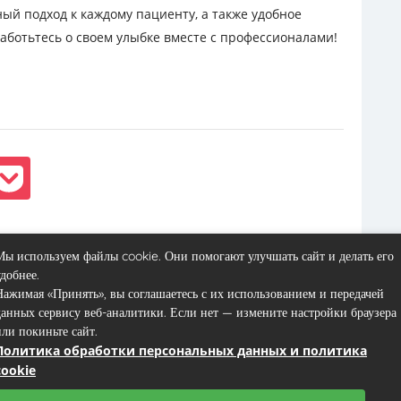
ый подход к каждому пациенту, а также удобное
аботьтесь о своем улыбке вместе с профессионалами!
Вперёд
Мы используем файлы cookie. Они помогают улучшать сайт и делать его
удобнее.
Нажимая «Принять», вы соглашаетесь с их использованием и передачей
данных сервису веб-аналитики. Если нет — измените настройки браузера
или покиньте сайт.
Политика обработки персональных данных и политика
Контакты
Пользовательское соглашение
Карта сайта
cookie