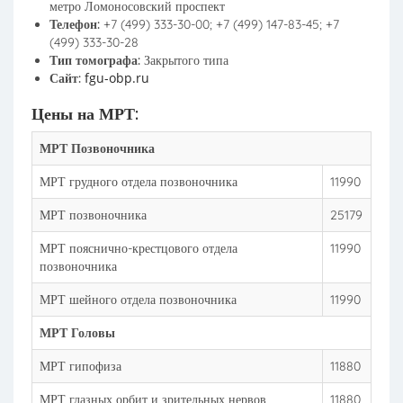
метро Ломоносовский проспект
Телефон:
+7 (499) 333-30-00; +7 (499) 147-83-45; +7
(499) 333-30-28
Тип томографа:
Закрытого типа
fgu-obp.ru
Сайт:
Цены на МРТ:
МРТ Позвоночника
МРТ грудного отдела позвоночника
11990
МРТ позвоночника
25179
МРТ пояснично-крестцового отдела
11990
позвоночника
МРТ шейного отдела позвоночника
11990
МРТ Головы
МРТ гипофиза
11880
МРТ глазных орбит и зрительных нервов
11880