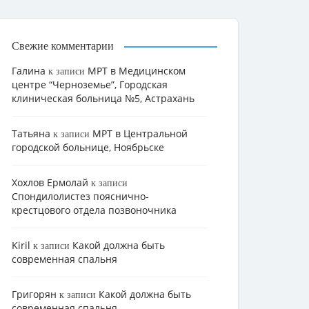
Свежие комментарии
Галина
МРТ в Медицинском
к записи
центре “Черноземье”, Городская
клиническая больница №5, Астрахань
Татьяна
МРТ в Центральной
к записи
городской больнице, Ноябрьске
Хохлов Ермолай
к записи
Cпондилолистез пояснично-
крестцового отдела позвоночника
Kiril
Какой должна быть
к записи
современная спальня
Григорян
Какой должна быть
к записи
современная спальня