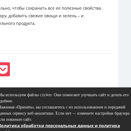
льно, чтобы сохранить все ее полезные свойства.
ару, добавить свежие овощи и зелень – и
ельного продукта.
Вперёд
Мы используем файлы cookie. Они помогают улучшать сайт и делать его
удобнее.
Нажимая «Принять», вы соглашаетесь с их использованием и передачей
данных сервису веб-аналитики. Если нет — измените настройки браузера
или покиньте сайт.
Политика обработки персональных данных и политика
Контакты
Пользовательское соглашение
Карта сайта