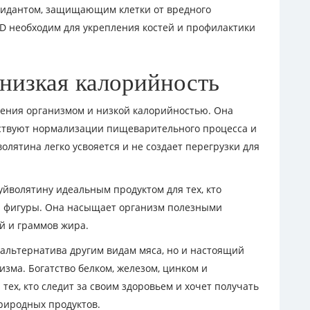
сидантом, защищающим клетки от вредного
 D необходим для укрепления костей и профилактики
 низкая калорийность
оения организмом и низкой калорийностью. Она
ствуют нормализации пищеварительного процесса и
лятина легко усвояется и не создает перегрузки для
уйволятину идеальным продуктом для тех, кто
ю фигуры. Она насыщает организм полезными
й и граммов жира.
я альтернатива другим видам мяса, но и настоящий
зма. Богатство белком, железом, цинком и
ех, кто следит за своим здоровьем и хочет получать
риродных продуктов.