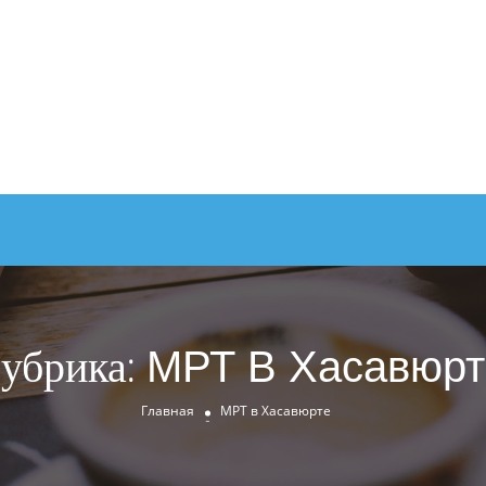
убрика:
МРТ В Хасавюрт
Главная
МРТ в Хасавюрте