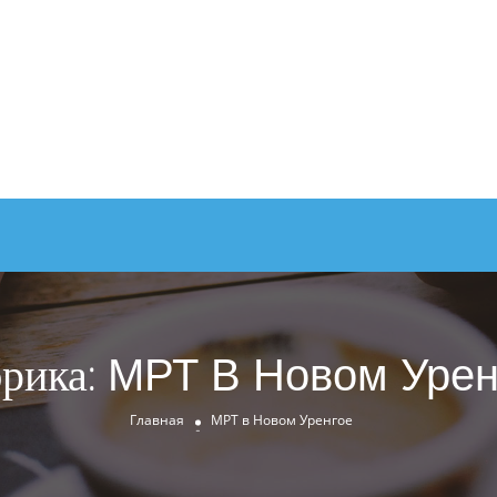
рика:
МРТ В Новом Урен
Главная
МРТ в Новом Уренгое