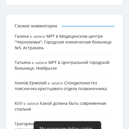
Свежие комментарии
Галина
МРТ в Медицинском центре
к записи
“Черноземье”, Городская клиническая больница
№5, Астрахань
Татьяна
МРТ в Центральной городской
к записи
больнице, Ноябрьске
Хохлов Ермолай
Cпондилолистез
к записи
пояснично-крестцового отдела позвоночника
Kiril
Какой должна быть современная
к записи
спальня
Григорян
Какой должна быть
к записи
Мы используем файлы cookie.