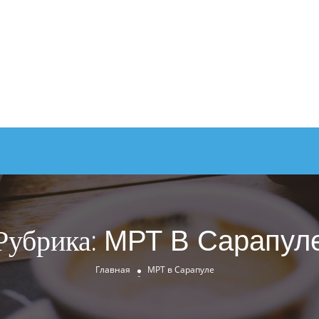
Рубрика:
МРТ В Сарапул
Главная
МРТ в Сарапуле