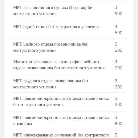
МРТ голеностопного сустава (1 сустав) без
3
контрастного усиления
900
МРТ одной стопы без контрастного усиления
4
500
МРТ шейного отдела позвоночника без
3
контрастного усиления
200
Магнитно-резонансная ангиография шейного
3
отдела позвоночника без контрастного усиления
200
МРТ грудного отдела позвоночника без
3
контрастного усиления
200
МРТ пояснично-крестцового отдела позвоночника
3
без контрастного усиления
200
МРТ пояснично-крестцового отдела позвоночника
3
и копчика
800
МРТ илеосакральных сочленений без контрастного
3