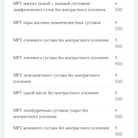
МРТ мягких тканей с оценкой состояния
4
лимфатических узлов без контрастного усиления
200
МРТ пары височно-нижнечелюстных суставов
4
200
МРТ плечевого сустава без контрастного усиления
3
900
МРТ локтевого сустава без контрастного усиления
3
900
МРТ лучезапястного сустава без контрастного
4
усиления
500
МРТ одной кисти без контрастного усиления
4
500
МРТ тазобедренных суставов (пара) без
4
контрастного усиления
000
МРТ коленного сустава без контрастного усиления
3
900