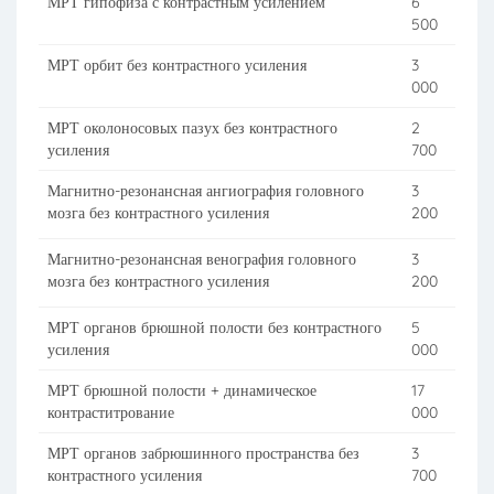
МРТ гипофиза с контрастным усилением
6
500
МРТ орбит без контрастного усиления
3
000
МРТ околоносовых пазух без контрастного
2
усиления
700
Магнитно-резонансная ангиография головного
3
мозга без контрастного усиления
200
Магнитно-резонансная венография головного
3
мозга без контрастного усиления
200
МРТ органов брюшной полости без контрастного
5
усиления
000
МРТ брюшной полости + динамическое
17
контраститрование
000
МРТ органов забрюшинного пространства без
3
контрастного усиления
700