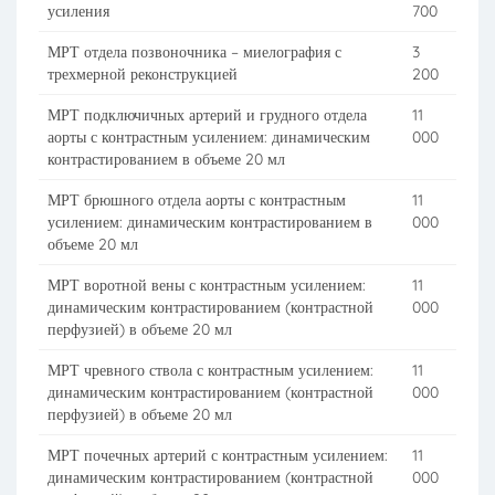
усиления
700
МРТ отдела позвоночника – миелография с
3
трехмерной реконструкцией
200
МРТ подключичных артерий и грудного отдела
11
аорты с контрастным усилением: динамическим
000
контрастированием в объеме 20 мл
МРТ брюшного отдела аорты с контрастным
11
усилением: динамическим контрастированием в
000
объеме 20 мл
МРТ воротной вены с контрастным усилением:
11
динамическим контрастированием (контрастной
000
перфузией) в объеме 20 мл
МРТ чревного ствола с контрастным усилением:
11
динамическим контрастированием (контрастной
000
перфузией) в объеме 20 мл
МРТ почечных артерий с контрастным усилением:
11
динамическим контрастированием (контрастной
000