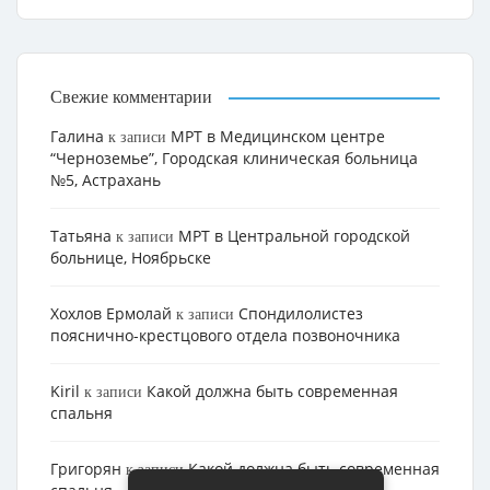
Свежие комментарии
Галина
МРТ в Медицинском центре
к записи
“Черноземье”, Городская клиническая больница
№5, Астрахань
Татьяна
МРТ в Центральной городской
к записи
больнице, Ноябрьске
Хохлов Ермолай
Cпондилолистез
к записи
пояснично-крестцового отдела позвоночника
Kiril
Какой должна быть современная
к записи
спальня
Григорян
Какой должна быть современная
к записи