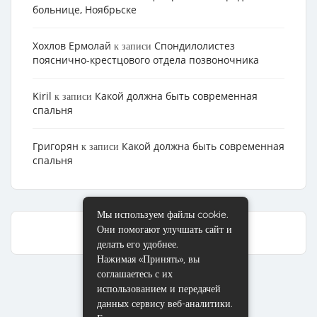
больнице, Ноябрьске
Хохлов Ермолай
Cпондилолистез
к записи
пояснично-крестцового отдела позвоночника
Kiril
Какой должна быть современная
к записи
спальня
Григорян
Какой должна быть современная
к записи
спальня
Мы используем файлы cookie.
Они помогают улучшать сайт и
делать его удобнее.
Нажимая «Принять», вы
соглашаетесь с их
использованием и передачей
данных сервису веб-аналитики.