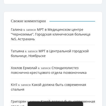
Свежие комментарии
Галина
МРТ в Медицинском центре
к записи
“Черноземье”, Городская клиническая больница
№5, Астрахань
Татьяна
МРТ в Центральной городской
к записи
больнице, Ноябрьске
Хохлов Ермолай
Cпондилолистез
к записи
пояснично-крестцового отдела позвоночника
Kiril
Какой должна быть современная
к записи
спальня
Григорян
Какой должна быть современная
к записи