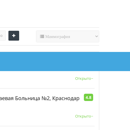
по
Оставьте первый
отзыв!
Открыто~
аевая Больница №2, Краснодар
4.8
Открыто~