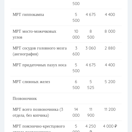
500
МРТ гиппокампа
5
4 675
4 400
500
МРТ мосто-можечковых
10
8
8 000
углов
000
500
МРТ сосудов головного мозга
3
3 060
2 880
(ангиография)
600
МРТ придаточных пазух носа
5
4 675
4 400
500
МРТ слюнных желез
6
5
5 200
500
525
Позвоночник
МРТ всего позвоночника (3
14
11
11 200
отдела, без копчика)
000
900
МРТ пояснично-крестцового
5
4 250
4 000 ₽