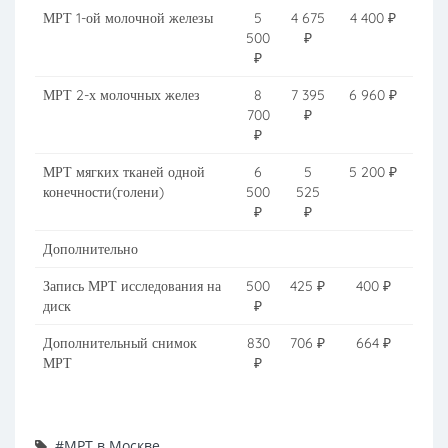
МРТ 1-ой молочной железы
5
4 675
4 400 ₽
500
₽
₽
МРТ 2-х молочных желез
8
7 395
6 960 ₽
700
₽
₽
МРТ мягких тканей одной
6
5
5 200 ₽
конечности(голени)
500
525
₽
₽
Дополнительно
Запись МРТ исследования на
500
425 ₽
400 ₽
диск
₽
Дополнительный снимок
830
706 ₽
664 ₽
МРТ
₽
#МРТ в Москве