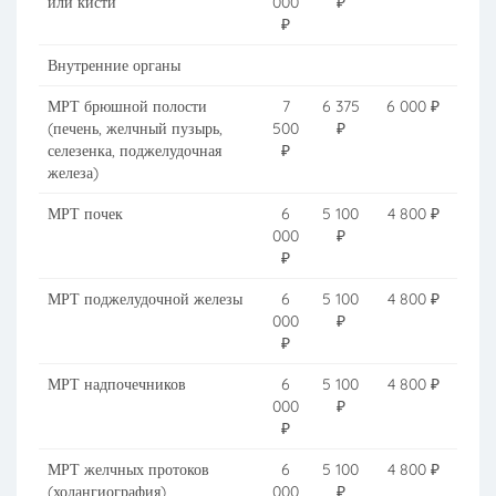
или кисти
000
₽
₽
Внутренние органы
МРТ брюшной полости
7
6 375
6 000 ₽
(печень, желчный пузырь,
500
₽
селезенка, поджелудочная
₽
железа)
МРТ почек
6
5 100
4 800 ₽
000
₽
₽
МРТ поджелудочной железы
6
5 100
4 800 ₽
000
₽
₽
МРТ надпочечников
6
5 100
4 800 ₽
000
₽
₽
МРТ желчных протоков
6
5 100
4 800 ₽
(холангиография)
000
₽