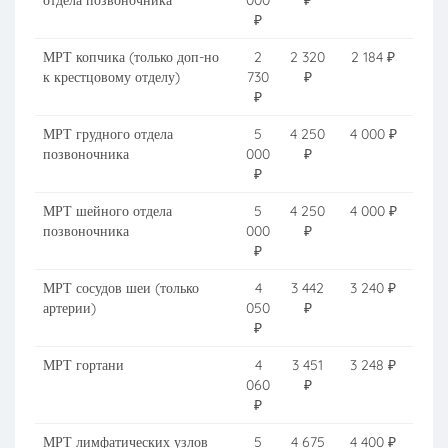
отдела позвоночника
000
₽
₽
МРТ копчика (только доп-но
2
2 320
2 184 ₽
к крестцовому отделу)
730
₽
₽
МРТ грудного отдела
5
4 250
4 000 ₽
позвоночника
000
₽
₽
МРТ шейного отдела
5
4 250
4 000 ₽
позвоночника
000
₽
₽
МРТ сосудов шеи (только
4
3 442
3 240 ₽
артерии)
050
₽
₽
МРТ гортани
4
3 451
3 248 ₽
060
₽
₽
МРТ лимфатических узлов
5
4 675
4 400 ₽