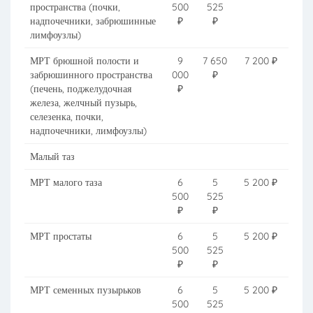
пространства (почки,
500
525
надпочечники, забрюшинные
₽
₽
лимфоузлы)
МРТ брюшной полости и
9
7 650
7 200 ₽
забрюшинного пространства
000
₽
(печень, поджелудочная
₽
железа, желчный пузырь,
селезенка, почки,
надпочечники, лимфоузлы)
Малый таз
МРТ малого таза
6
5
5 200 ₽
500
525
₽
₽
МРТ простаты
6
5
5 200 ₽
500
525
₽
₽
МРТ семенных пузырьков
6
5
5 200 ₽
500
525