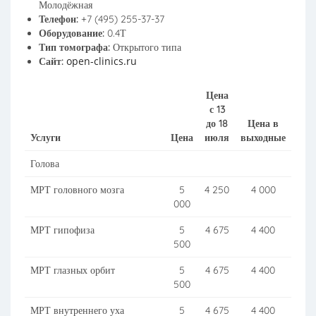
Молодёжная
Телефон:
+7 (495) 255-37-37
Оборудование:
0.4Т
Тип томографа:
Открытого типа
open-clinics.ru
Сайт:
Цена
с 13
до 18
Цена в
Услуги
Цена
июля
выходные
Голова
МРТ головного мозга
5
4 250
4 000
000
МРТ гипофиза
5
4 675
4 400
500
МРТ глазных орбит
5
4 675
4 400
500
МРТ внутреннего уха
5
4 675
4 400