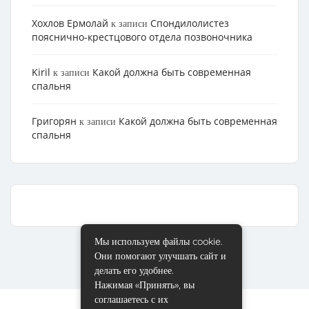
Хохлов Ермолай
Cпондилолистез
к записи
пояснично-крестцового отдела позвоночника
Kiril
Какой должна быть современная
к записи
спальня
Григорян
Какой должна быть современная
к записи
спальня
Мы используем файлы cookie.
Они помогают улучшать сайт и
делать его удобнее.
Нажимая «Принять», вы
соглашаетесь с их