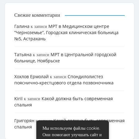
Свежие комментарии
Галина
МРТ в Медицинском центре
к записи
“Черноземье”, Городская клиническая больница
№5, Астрахань
Татьяна
МРТ в Центральной городской
к записи
больнице, Ноябрьске
Хохлов Ермолай
Cпондилолистез
к записи
пояснично-крестцового отдела позвоночника
Kiril
Какой должна быть современная
к записи
спальня
Григорян
Какой должна быть современная
к записи
спальня
Мы используем файлы cookie.
Они помогают улучшать сайт и