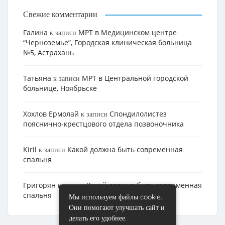
Свежие комментарии
Галина
МРТ в Медицинском центре
к записи
“Черноземье”, Городская клиническая больница
№5, Астрахань
Татьяна
МРТ в Центральной городской
к записи
больнице, Ноябрьске
Хохлов Ермолай
Cпондилолистез
к записи
пояснично-крестцового отдела позвоночника
Kiril
Какой должна быть современная
к записи
спальня
Григорян
Какой должна быть современная
к записи
спальня
Мы используем файлы cookie.
Они помогают улучшать сайт и
делать его удобнее.