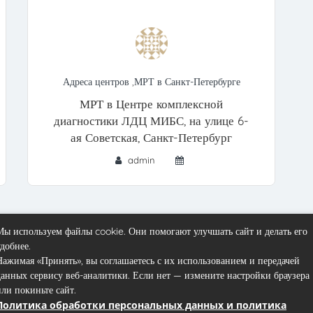
Адреса центров
,
МРТ в Санкт-Петербурге
МРТ в Центре комплексной
диагностики ЛДЦ МИБС, на улице 6-
ая Советская, Санкт-Петербург
admin
Мы используем файлы cookie. Они помогают улучшать сайт и делать его
6
7
8
9
10
»
удобнее.
Нажимая «Принять», вы соглашаетесь с их использованием и передачей
данных сервису веб-аналитики. Если нет — измените настройки браузера
или покиньте сайт.
Политика обработки персональных данных и политика
Контакты
Пользовательское соглашение
Карта сайта